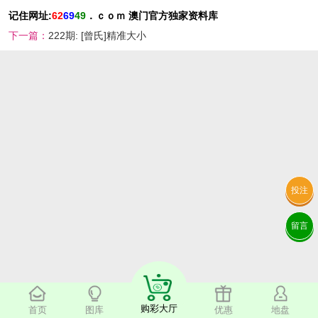
记住网址:
62
69
49
．ｃｏｍ 澳门官方独家资料库
下一篇：
222期: [曾氏]精准大小
投注
留言
购彩大厅
首页
图库
优惠
地盘