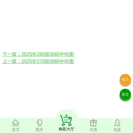
下一篇：2025年280期36码中特图
上一篇：2025年278期36码中特图
投注
留言
购彩大厅
首页
图库
优惠
地盘