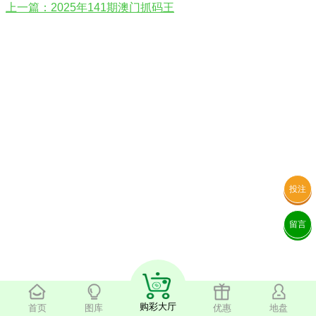
上一篇：2025年141期澳门抓码王
投注
留言
购彩大厅
首页
图库
优惠
地盘