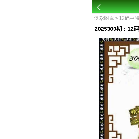
澳彩图库
>
12码中
2025300期：1