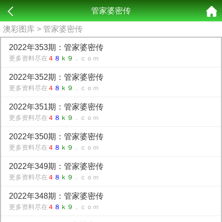
管家婆密传
澳彩图库
> 管家婆密传
2022年353期：管家婆密传
更多资料尽在
４
８
ｋ９
．ｃｏｍ
2022年352期：管家婆密传
更多资料尽在
４
８
ｋ９
．ｃｏｍ
2022年351期：管家婆密传
更多资料尽在
４
８
ｋ９
．ｃｏｍ
2022年350期：管家婆密传
更多资料尽在
４
８
ｋ９
．ｃｏｍ
2022年349期：管家婆密传
更多资料尽在
４
８
ｋ９
．ｃｏｍ
2022年348期：管家婆密传
更多资料尽在
４
８
ｋ９
．ｃｏｍ