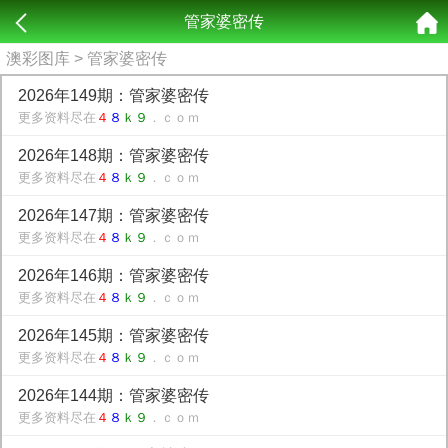
管家婆密传
澳彩图库
> 管家婆密传
2026年149期：管家婆密传
更多资料尽在
４
８
ｋ９
．ｃｏｍ
2026年148期：管家婆密传
更多资料尽在
４
８
ｋ９
．ｃｏｍ
2026年147期：管家婆密传
更多资料尽在
４
８
ｋ９
．ｃｏｍ
2026年146期：管家婆密传
更多资料尽在
４
８
ｋ９
．ｃｏｍ
2026年145期：管家婆密传
更多资料尽在
４
８
ｋ９
．ｃｏｍ
2026年144期：管家婆密传
更多资料尽在
４
８
ｋ９
．ｃｏｍ