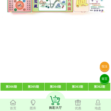
投注
留言
第366期
第365期
第364期
第363期
第362期
购彩大厅
首页
图库
优惠
地盘